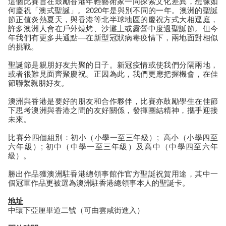
這個比賽旨在鼓勵香港年輕藝術家一同探索文化差異，想像如
何慶祝「澳式聖誕」。2020年是與別不同的一年。澳洲的聖誕
節正值炎熱夏天，與香港等北半球地區的慶祝方式大相逕庭，
許多澳洲人會在戶外燒烤、沙灘上或露營中度過聖誕節。但今
年我們有更多共通點—在新型冠狀病毒疫情下，兩地面對相似
的挑戰。
聖誕節是親朋好友共聚的日子。新冠疫情或使我們分隔兩地，
或者很難見面齊聚慶祝。正因為此，我們更應把握機會，在佳
節聯繫親朋好友。
澳洲與香港是要好的朋友和合作夥伴，比賽亦鼓勵學生在佳節
下思考澳洲與香港之間的友好關係，發揮團結精神，攜手迎接
未來。
比賽分四個組別：初小（小學一至三年級）; 高小（小學四至
六年級）; 初中（中學一至三年級）及高中（中學四至六年
級）。
勝出作品獲澳洲駐香港總領事館作官方聖誕祝賀用途，其中一
個冠軍作品更被選為澳洲駐香港總領事本人的聖誕卡。
地址
中環下亞厘畢道二號（可由雲咸街進入）