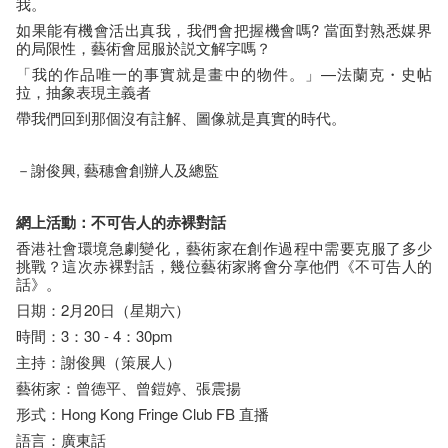
我。
如果能有機會活出真我，我們會把握機會嗎? 當面對熟悉媒界
的局限性，藝術會屈服於説文解字嗎？
「我的作品唯一的事實就是畫中的物件。」—法蘭克・史帖
拉，抽象表現主義者
帶我們回到那個沒有註解、圖像就是真實的時代。
－謝俊興, 藝穗會創辦人及總監
網上活動：不可告人的赤裸對話
香港社會環境急劇變化，藝術家在創作過程中需要克服了多少
挑戰？這次赤裸對話，幾位藝術家將會分享他們《不可告人的
話》。
日期：2月20日（星期六）
時間：3：30 - 4：30pm
主持：謝俊興（策展人）
藝術家：曾德平、曾鎧婷、張震揚
形式：Hong Kong Fringe Club FB 直播
語言：廣東話