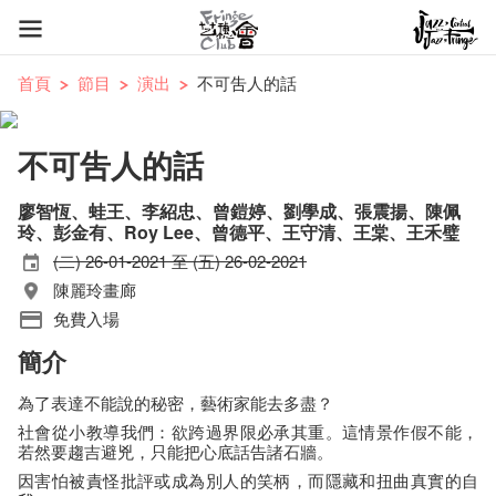
首頁
節目
演出
不可吿人的話
不可吿人的話
廖智恆、蛙王、李紹忠、曾鎧婷、劉學成、張震揚、陳佩
玲、彭金有、Roy Lee、曾德平、王守清、王棠、王禾璧
(二) 26-01-2021 至 (五) 26-02-2021
陳麗玲畫廊
免費入場
簡介
為了表達不能說的秘密，藝術家能去多盡？
社會從小教導我們：欲跨過界限必承其重。這情景作假不能，
若然要趨吉避兇，只能把心底話告諸石牆。
因害怕被責怪批評或成為別人的笑柄，而隱藏和扭曲真實的自