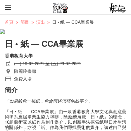
首頁
節目
演出
日 • 紙 — CCA畢業展
日 • 紙 — CCA畢業展
香港教育大學
(一) 19-07-2021 至 (五) 23-07-2021
陳麗玲畫廊
免費入場
簡介
「
如果給你一張紙，你會講述怎樣的故事？
」
「日 • 紙——CCA畢業展」由一眾香港教育大學文化與創意藝
術學系應屆畢業生協力舉辦，除延續展覽「日 • 紙」的理念，
16組藝術家以紙作為創作媒介，以創新手法探索紙與日常生活
的關係外，亦視「紙」作為我們尋找藝術的媒介，講述自己與