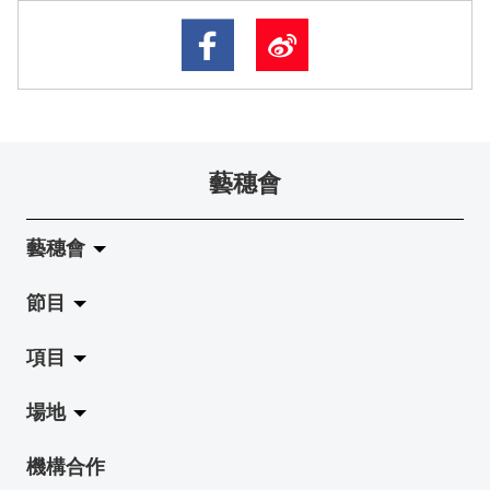
藝穗會
藝穗會
節目
關於藝穗會
項目
藝穗會的演化
拉闊
場地
使命與宗旨
展覽
Jazz-Go-Central, Jazz-Go-Fringe
機構合作
藝穗會架構
演出
LPL
陳麗玲畫廊