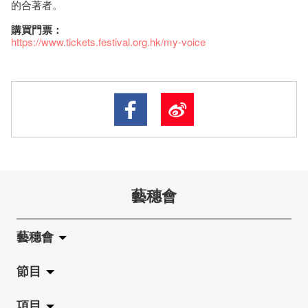
的合著者。
購買門票：
https://www.tickets.festival.org.hk/my-voice
藝穗會
藝穗會
節目
關於藝穗會
項目
藝穗會的演化
拉闊