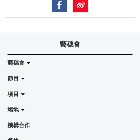
藝穗會
藝穗會
節目
關於藝穗會
項目
藝穗會的演化
拉闊
場地
使命與宗旨
展覽
Jazz-Go-Central, Jazz-Go-Fringe
機構合作
藝穗會架構
演出
LPL
陳麗玲畫廊