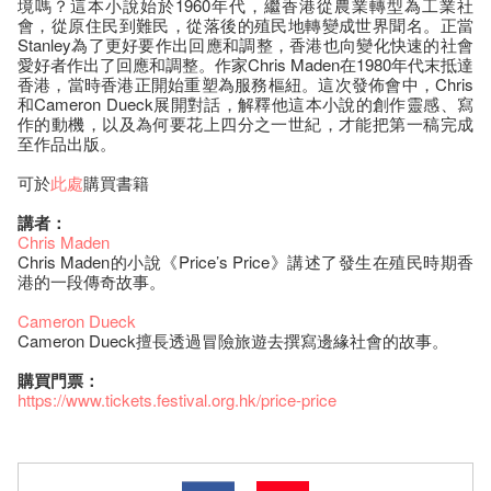
境嗎？這本小說始於1960年代，繼香港從農業轉型為工業社
會，從原住民到難民，從落後的殖民地轉變成世界聞名。正當
Stanley為了更好要作出回應和調整，香港也向變化快速的社會
愛好者作出了回應和調整。作家Chris Maden在1980年代末抵達
香港，當時香港正開始重塑為服務樞紐。這次發佈會中，Chris
和Cameron Dueck展開對話，解釋他這本小說的創作靈感、寫
作的動機，以及為何要花上四分之一世紀，才能把第一稿完成
至作品出版。
可於
此處
購買書籍
講者：
Chris Maden
Chris Maden的小說《Price’s Price》講述了發生在殖民時期香
港的一段傳奇故事。
Cameron Dueck
Cameron Dueck擅長透過冒險旅遊去撰寫邊緣社會的故事。
購買門票：
https://www.tickets.festival.org.hk/price-price