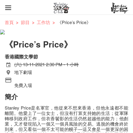
首頁
節目
工作坊
《Price’s Price》
《Price’s Price》
香港國際文學節
(六) 13-11-2021 2:30 PM - 1 小時
地下劇場
免費入場
簡介
Stanley Price是名軍官，他從來不想來香港，但他永遠都不能
離開。他愛上了一位女士，但沒有打算支持她的生活；從軍隊
轉移到政府工作，但衣香鬢影的生活仍然超越他的能力；他創
業，又才發現陷入一個又一個具風險的交易。逃脫的機會終於
到來，但又看似一個不太可能的幌子—這又會是一個更深的困