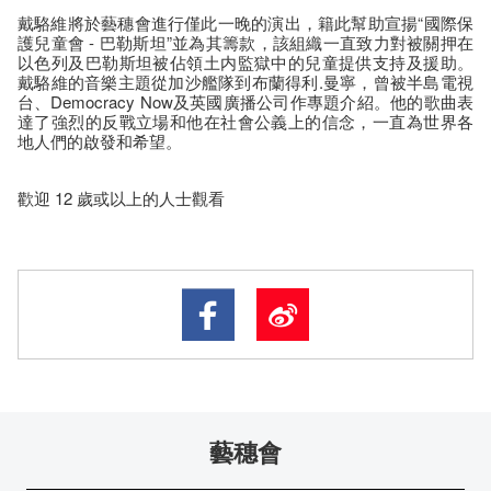
戴駱維將於藝穗會進行僅此一晚的演出，籍此幫助宣揚“國際保
護兒童會 - 巴勒斯坦”並為其籌款，該組織一直致力對被關押在
以色列及巴勒斯坦被佔領土内監獄中的兒童提供支持及援助。
戴駱維的音樂主題從加沙艦隊到布蘭得利.曼寧，曾被半島電視
台、Democracy Now及英國廣播公司作專題介紹。他的歌曲表
達了強烈的反戰立場和他在社會公義上的信念，一直為世界各
地人們的啟發和希望。
歡迎 12 歲或以上的人士觀看
藝穗會