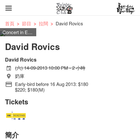
首頁
節目
拉闊
David Rovics
Concert in English
David Rovics
David Rovics
(六) 14-09-2013 10:00 PM - 2 小時
奶庫
Early-bird before 16 Aug 2013: $180
$220; $180(M)
Tickets
簡介