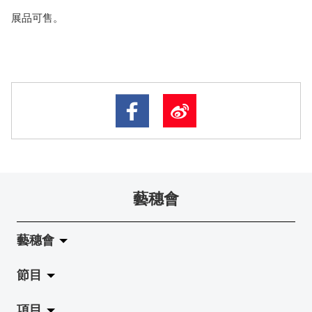
展品可售。
藝穗會
藝穗會
節目
關於藝穗會
項目
藝穗會的演化
拉闊