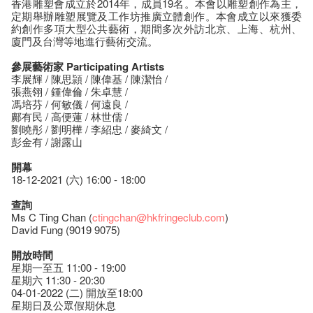
香港雕塑會成立於2014年，成員19名。本會以雕塑創作為主，
定期舉辦雕塑展覽及工作坊推廣立體創作。本會成立以來獲委
約創作多項大型公共藝術，期間多次外訪北京、上海、杭州、
廈門及台灣等地進行藝術交流。
參展藝術家 Participating Artists
李展輝 / 陳思頴 / 陳偉基 / 陳潔怡 /
張燕翎 / 鍾偉倫 / 朱卓慧 /
馮培芬 / 何敏儀 / 何遠良 /
鄺有民 / 高便蓮 / 林世儒 /
劉曉彤 / 劉明樺 / 李紹忠 / 麥綺文 /
彭金有 / 謝露山
開幕
18-12-2021 (六) 16:00 - 18:00
查詢
Ms C Ting Chan (
ctingchan@hkfringeclub.com
)
David Fung (9019 9075)
開放時間
星期一至五 11:00 - 19:00
星期六 11:30 - 20:30
04-01-2022 (二) 開放至18:00
星期日及公眾假期休息