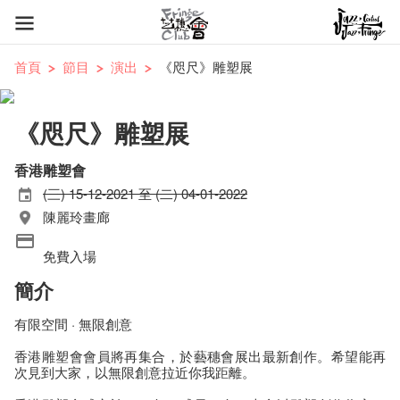
首頁
節目
演出
《咫尺》雕塑展
《咫尺》雕塑展
香港雕塑會
(三) 15-12-2021 至 (二) 04-01-2022
陳麗玲畫廊
免費入場
簡介
有限空間 · 無限創意
香港雕塑會會員將再集合，於藝穗會展出最新創作。希望能再
次見到大家，以無限創意拉近你我距離。