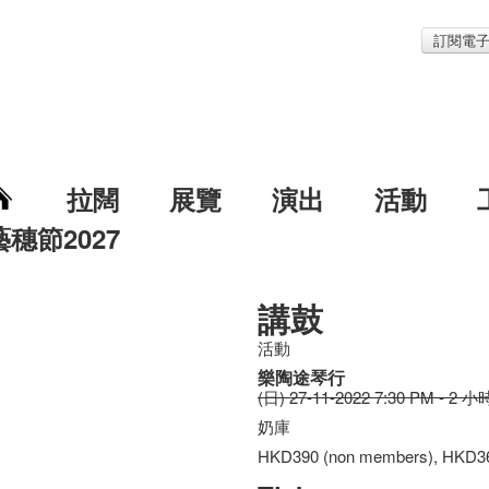
訂閱電
拉闊
展覽
演出
活動
藝穗節2027
講鼓
活動
樂陶途琴行
(日) 27-11-2022 7:30 PM - 2 小
奶庫
HKD390 (non members), HKD3