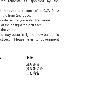
requirements as specified by the
e received 3rd dose of a COVID-19
months from 2nd dose.
code before you enter the venue.
 at the designated entrance.
 the venue.
ts may occur in light of new pandemic
ctives. Please refer to government
作
支持
成為會員
贊助及捐款
刊登廣告