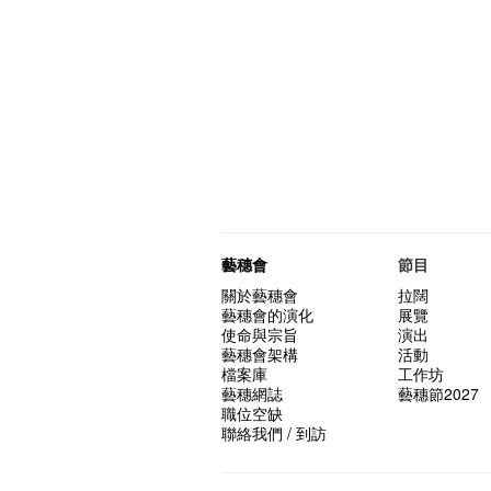
藝穗會
節目
關於藝穗會
拉闊
藝穗會的演化
展覽
使命與宗旨
演出
藝穗會架構
活動
檔案庫
工作坊
藝穗網誌
藝穗節2027
職位空缺
聯絡我們 / 到訪