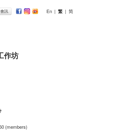
En
|
繁
|
简
子會訊
工作坊
時
60 (members)