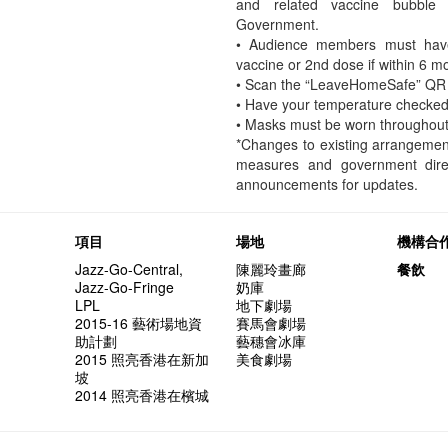
and related vaccine bubble 
Government.
• Audience members must hav
vaccine or 2nd dose if within 6 
• Scan the “LeaveHomeSafe” QR 
• Have your temperature checked
• Masks must be worn throughout
*Changes to existing arrangemen
measures and government dire
announcements for updates.
項目
場地
機構合
Jazz-Go-Central,
陳麗玲畫廊
餐飲
Jazz-Go-Fringe
奶庫
LPL
地下劇場
2015-16 藝術場地資
賽馬會劇場
助計劃
藝穗會冰庫
2015 照亮香港在新加
美食劇場
坡
2014 照亮香港在檳城