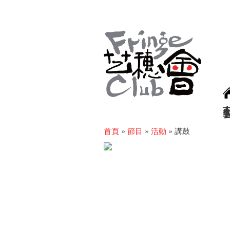
首頁
»
節目
»
活動
»
講鼓