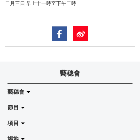
二月三日 早上十一時至下午二時
藝穗會
藝穗會
節目
關於藝穗會
項目
藝穗會的演化
拉闊
場地
使命與宗旨
展覽
Jazz-Go-Central, Jazz-Go-Fringe