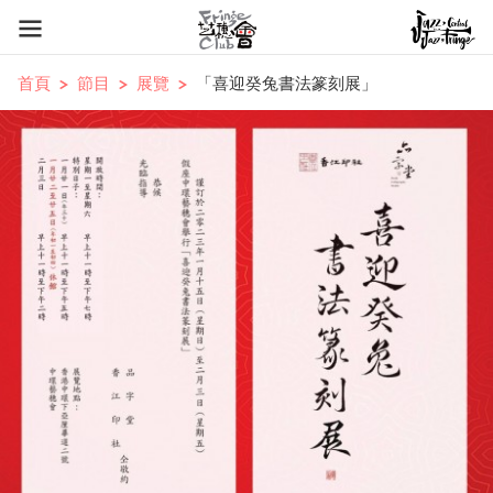
首頁
節目
展覽
「喜迎癸兔書法篆刻展」