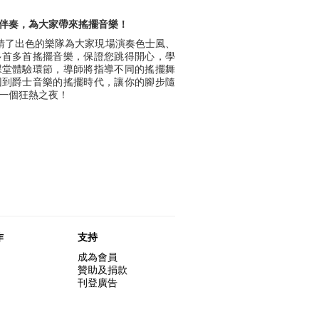
伴奏，為大家帶來搖擺音樂！
ngs邀請了出色的樂隊為大家現場演奏色士風、
多首多首搖擺音樂，保證您跳得開心，學
課堂體驗環節，導師將指導不同的搖擺舞
回到爵士音樂的搖擺時代，讓你的腳步隨
一個狂熱之夜！
作
支持
成為會員
贊助及捐款
刊登廣告