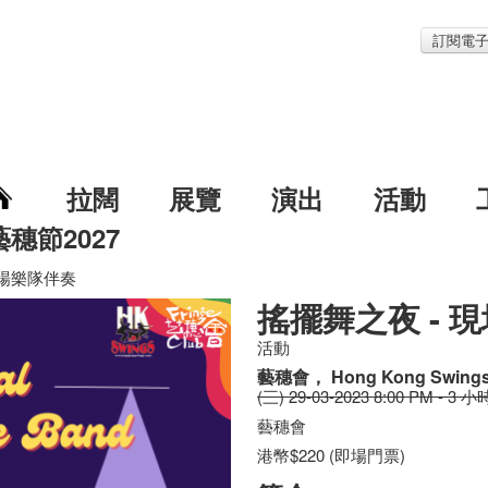
訂閱電
拉闊
展覽
演出
活動
藝穗節2027
現場樂隊伴奏
搖擺舞之夜 - 
活動
藝穗會， Hong Kong Swing
(三) 29-03-2023 8:00 PM - 3 小
藝穗會
港幣$220 (即場門票)