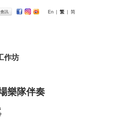
En
|
繁
|
简
子會訊
工作坊
現場樂隊伴奏
s
時