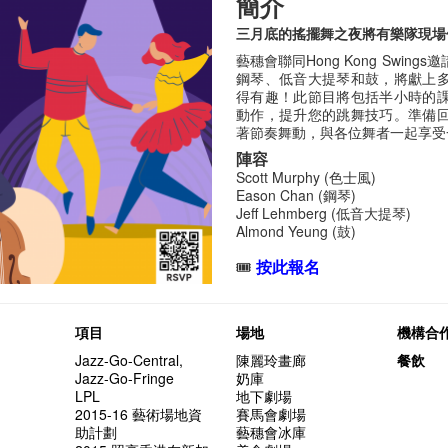
簡介
三月底的搖擺舞之夜將有樂隊現場
藝穗會聯同Hong Kong Swi
鋼琴、低音大提琴和鼓，將獻上
得有趣！此節目將包括半小時的
動作，提升您的跳舞技巧。準備
著節奏舞動，與各位舞者一起享受
陣容
Scott Murphy (
色士風
)
Eason Chan (
鋼琴
)
Jeff Lehmberg (
低音大提琴
)
Almond Yeung (
鼓
)
🎟️
按此報名
項目
場地
機構合
Jazz-Go-Central,
陳麗玲畫廊
餐飲
Jazz-Go-Fringe
奶庫
LPL
地下劇場
2015-16 藝術場地資
賽馬會劇場
助計劃
藝穗會冰庫