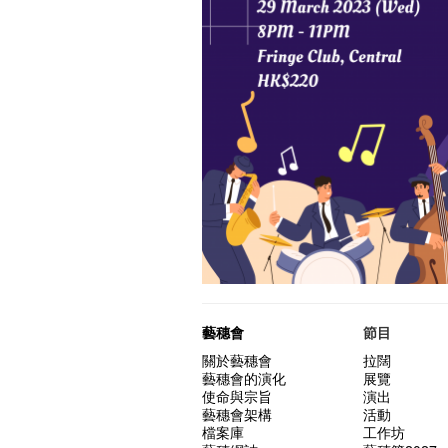
藝穗會
節目
關於藝穗會
拉闊
藝穗會的演化
展覽
使命與宗旨
演出
藝穗會架構
活動
檔案庫
工作坊