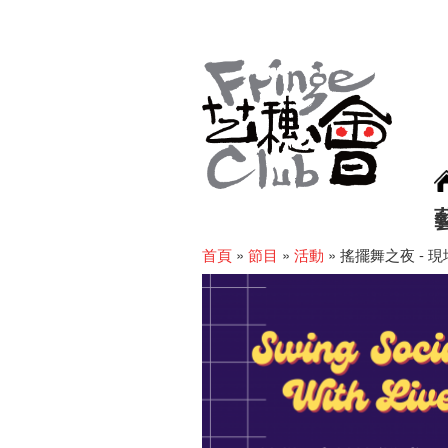
首頁
»
節目
»
活動
»
搖擺舞之夜 - 