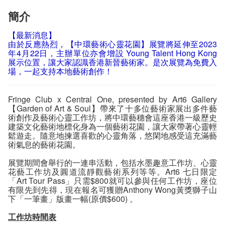
簡介
【最新消息】
由於反應熱烈，【中環藝術心靈花園】展覽將延伸至2023
年4月22日，主辦單位亦會增設 Young Talent Hong Kong
展示位置，讓大家認識香港新晉藝術家。是次展覽為免費入
場，一起支持本地藝術創作！
Fringe Club x Central One, presented by Art6 Gallery
【Garden of Art & Soul】帶來了十多位藝術家展出多件藝
術創作及藝術心靈工作坊，將中環藝穗會這座香港一級歷史
建築文化藝術地標化身為一個藝術花園，讓大家帶著心靈輕
鬆遊走。隨意地揀選喜歡的心靈角落，悠閑地感受這充滿藝
術氣息的藝術花園。
展覽期間會舉行的一連串活動，包括水墨趣意工作坊、心靈
花藝工作坊及圓道流靜觀藝術系列等等。Art6 七日限定
「Art Tour Pass」只需$800就可以參與任何工作坊，座位
有限先到先得，現在報名可獲贈Anthony Wong黃獎獅子山
下「一筆畫」版畫一幅(原價$600) 。
工作坊時間表