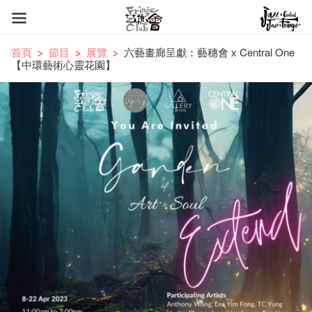
首頁
節目
展覽
六藝畫廊呈獻：藝穗會 x Central One
【中環藝術心靈花園】