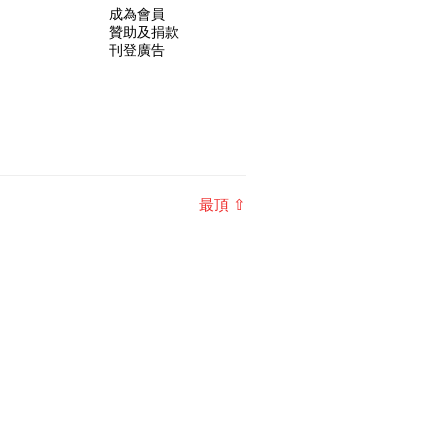
成為會員
贊助及捐款
刊登廣告
最頂 ⇧