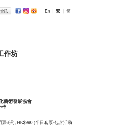
En
|
繁
|
简
子會訊
工作坊
化藝術發展協會
 小時
門票6張); HK$980 (半日套票-包含活動