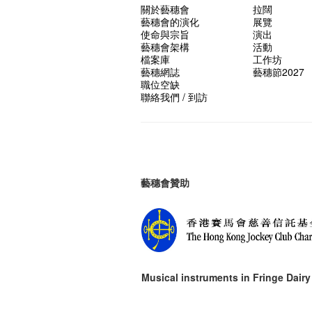
關於藝穗會
拉闊
藝穗會的演化
展覽
使命與宗旨
演出
藝穗會架構
活動
檔案庫
工作坊
藝穗網誌
藝穗節2027
職位空缺
聯絡我們 / 到訪
藝穗會贊助
Musical instruments in
Fringe Dairy