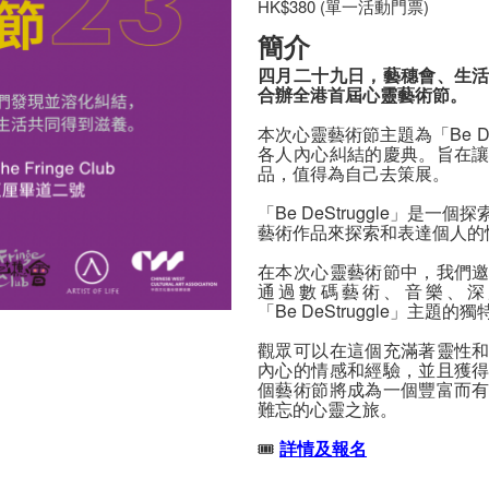
HK$380 (單一活動門票)
簡介
四月二十九日，藝穗會、生
合辦全港首屆心靈藝術節。
本次心靈藝術節主題為「Be De
各人內心糾結的慶典。旨在
品，值得為自己去策展。
「Be DeStruggle」是
藝術作品來探索和表達個人的
在本次心靈藝術節中，我們
通過數碼藝術、音樂、深
「Be DeStruggle」主題
觀眾可以在這個充滿著靈性
內心的情感和經驗，並且獲
個藝術節將成為一個豐富而
難忘的心靈之旅。
🎟️
詳情及報名