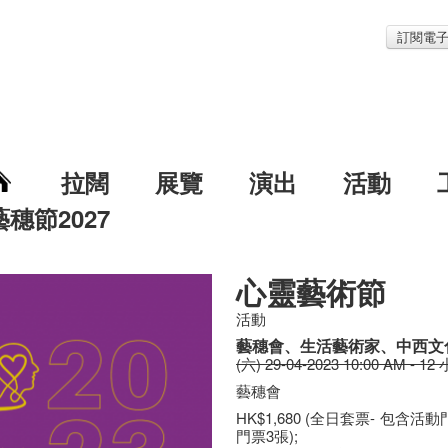
訂閱電
拉闊
展覽
演出
活動
藝穗節2027
心靈藝術節
活動
藝穗會、生活藝術家、中西文
(六) 29-04-2023 10:00 AM - 12
藝穗會
HK$1,680 (全日套票- 包含活動
門票3張);