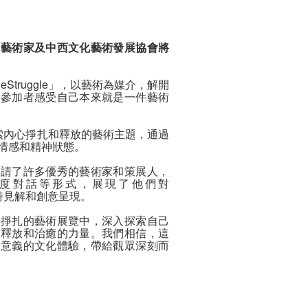
活藝術家及中西文化藝術發展協會將
Struggle」，以藝術為媒介，解開
讓參加者感受自己本來就是一件藝術
一個探索內心掙扎和釋放的藝術主題，通過
情感和精神狀態。
邀請了許多優秀的藝術家和策展人，
度對話等形式，展現了他們對
的獨特見解和創意呈現。
和掙扎的藝術展覽中，深入探索自己
得釋放和治癒的力量。我們相信，這
有意義的文化體驗，帶給觀眾深刻而