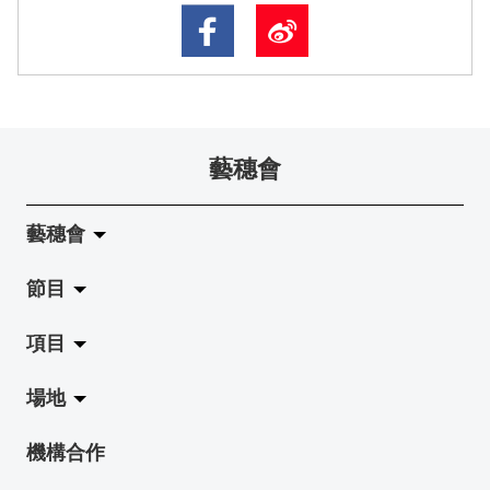
藝穗會
藝穗會
節目
關於藝穗會
項目
藝穗會的演化
拉闊
場地
使命與宗旨
展覽
Jazz-Go-Central, Jazz-Go-Fringe
機構合作
藝穗會架構
演出
LPL
陳麗玲畫廊