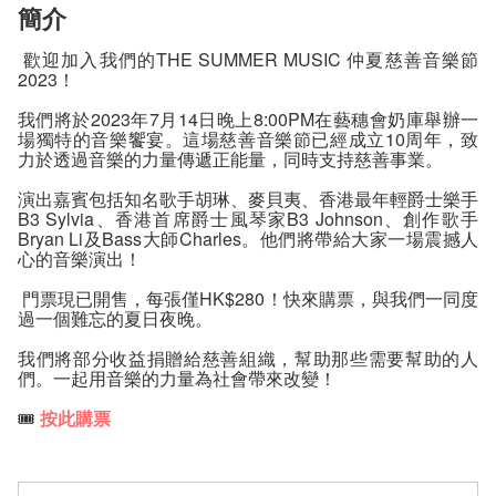
簡介
歡迎加入我們的THE SUMMER MUSIC 仲夏慈善音樂節
2023！
我們將於2023年7月14日晚上8:00PM在藝穗會奶庫舉辦一
場獨特的音樂饗宴。這場慈善音樂節已經成立10周年，致
力於透過音樂的力量傳遞正能量，同時支持慈善事業。
演出嘉賓包括知名歌手胡琳、麥貝夷、香港最年輕爵士樂手
B3 Sylvia、香港首席爵士風琴家B3 Johnson、創作歌手
Bryan Li及Bass大師Charles。他們將帶給大家一場震撼人
心的音樂演出！
門票現已開售，每張僅HK$280！快來購票，與我們一同度
過一個難忘的夏日夜晚。
我們將部分收益捐贈給慈善組織，幫助那些需要幫助的人
們。一起用音樂的力量為社會帶來改變！
🎟️
按此購票