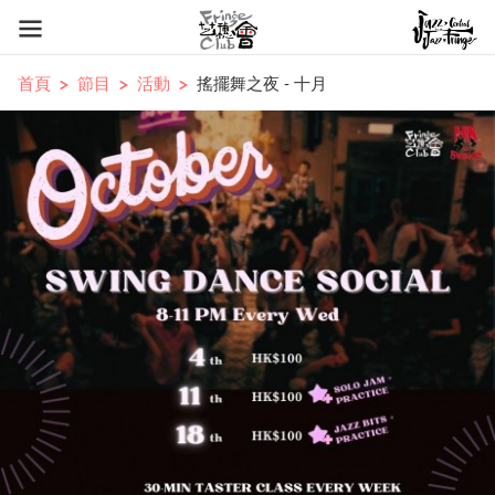
首頁
節目
活動
搖擺舞之夜 - 十月