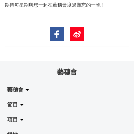
期待每星期與您一起在藝穗會度過難忘的一晚！
藝穗會
藝穗會
節目
關於藝穗會
項目
藝穗會的演化
拉闊