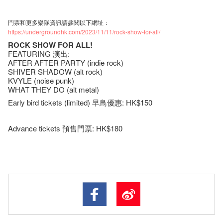
門票和更多樂隊資訊請參閱以下網址：
https://undergroundhk.com/2023/11/11/rock-show-for-all/
ROCK SHOW FOR ALL!
FEATURING 演出:
AFTER AFTER PARTY (indie rock)
SHIVER SHADOW (alt rock)
KVYLE (noise punk)
WHAT THEY DO (alt metal)
Early bird tickets (limited) 早鳥優惠: HK$150
Advance tickets 預售門票: HK$180