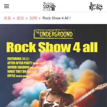
首頁
節目
拉闊
Rock Show 4 All！