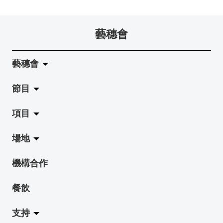
藝穗會
藝穗會
節目
關於藝穗會
項目
藝穗會的演化
拉闊
場地
使命與宗旨
展覽
Jazz-Go-Central, Jazz-Go-Fringe
機構合作
藝穗會架構
演出
LPL
陳麗玲畫廊
餐飲
檔案庫
活動
2015-16 藝術場地資助計劃
奶庫
支持
藝穗網誌
工作坊
2015 照亮香港在新加坡
地下劇場