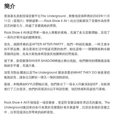
簡介
香港著名原創現場音樂平台The Underground，興奮地宣佈即將於2023年11月
11日（星期六）舉辦盛事——Rock Show 4 All！此次活動展現了音樂作為世界
語言的吸引力，跨越了音樂風格的界限。
Rock Show 4 All承諾帶來一個令人興奮的夜晚，充滿了多元音樂體驗，呈現了
一系列才華洋溢的樂隊陣容。
首先，揭開序幕的是AFTER AFTER PARTY，他們一時搞笑瘋癲，一時又會令
你不禁起舞。揉合香港生活中怪誕現實的他們，相信是唯一一隊樂隊能夠令聽
眾聽得起勁，先為大家熱身再迎接其他樂隊的狂野搖滾。
接下來，新晉樂隊SHIVER SHADOW將搶占舞台焦點。他們獨特的嘈雜搖滾風
格絕非平庸，充滿力量。
深受另類金屬迷以及The Underground 樂迷喜愛的WHAT THEY DO 會接著把
氣氛炒高，讓各位沉醉於一陣又一陣的強勁節拍。
最後，本晚將由KVYLE壓軸出場。他們推出了一張令人印象深刻的EP，在歐洲
進行了三次巡演，他們的現場演出以不和諧音樂、強烈情感和高超技巧著稱。
Rock Show 4 All不僅僅是一場音樂會，更是對音樂這種世界語言的慶祝。The
Underground邀請來自各行各業的音樂愛好者共襄盛舉，沉浸於多樣的音樂之
中，分享現場演出所帶來的純粹喜悅。