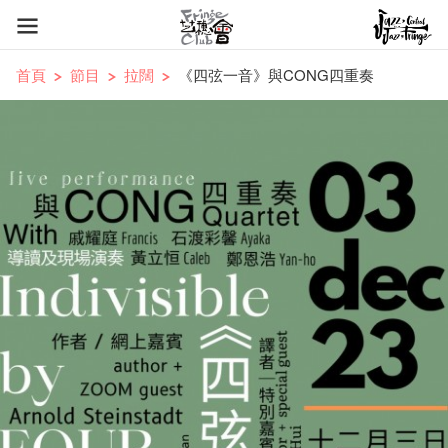
首頁
節目
拉闊
《四弦一音》與CONG四重奏