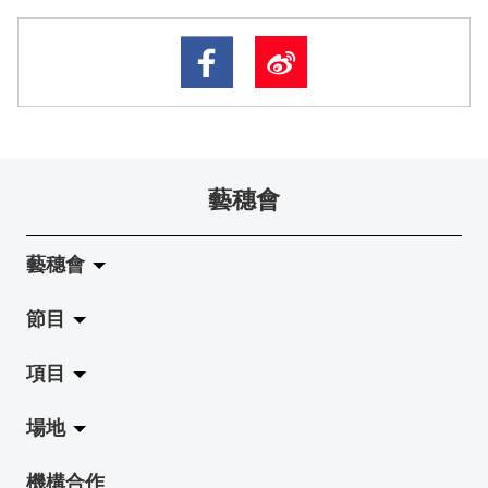
藝穗會
藝穗會
節目
關於藝穗會
項目
藝穗會的演化
拉闊
場地
使命與宗旨
展覽
Jazz-Go-Central, Jazz-Go-Fringe
機構合作
藝穗會架構
演出
LPL
陳麗玲畫廊