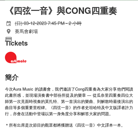
《四弦一音》與CONG四重奏
(日) 03-12-2023 7:45 PM - 2 小時
賽馬會劇場
Tickets
簡介
今次Aura Music 的讀書會，我們邀請了Cong四重奏為大家分享他們閱讀
此書所感，並現場演奏書中部份所提及的樂章 — 從瓜奈里四重奏四位大
師第一次見面時視奏的莫扎特、第一首演出的樂曲、到解散時最後演出的
曲目等多個重要里程碑。《四弦一音》的作者史坦哈特及中文版譯者許力
行，亦會在活動中登場以第一身角度分享和解答大家的問題。
＊所有出席是次節目的觀眾都將獲贈送《四弦一音》中文譯本一本。