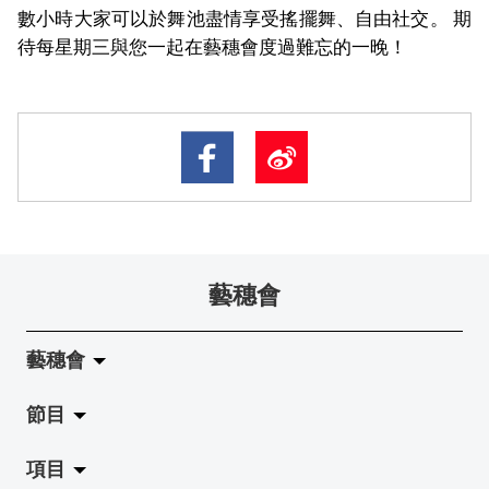
數小時大家可以於舞池盡情享受搖擺舞、自由社交。
期
待每星期三與您一起在藝穗會度過難忘的一晚！
藝穗會
藝穗會
節目
關於藝穗會
項目
藝穗會的演化
拉闊