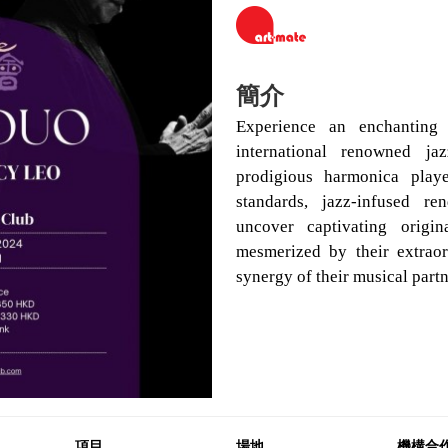
簡介
Experience an enchanting 
international renowned j
prodigious harmonica play
standards, jazz-infused r
uncover captivating origi
mesmerized by their extraor
synergy of their musical partn
項目
場地
機構合