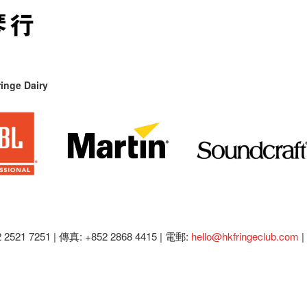
inge Dairy
2521 7251 | 傳真: +852 2868 4415 |
電郵:
hello@hkfringeclub.com
|