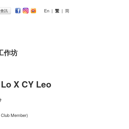
En
|
繁
|
简
子會訊
工作坊
 Lo X CY Leo
時
e Club Member)