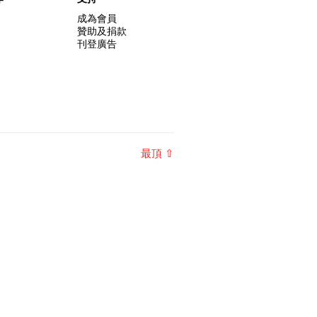
成為會員
贊助及捐款
刊登廣告
最頂 ⇧