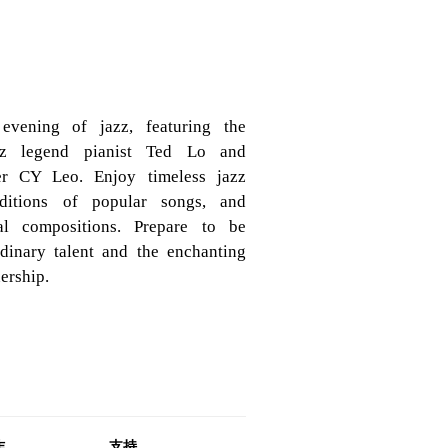
evening of jazz, featuring the
azz legend pianist Ted Lo and
er CY Leo. Enjoy timeless jazz
enditions of popular songs, and
nal compositions. Prepare to be
dinary talent and the enchanting
ership.
作
支持