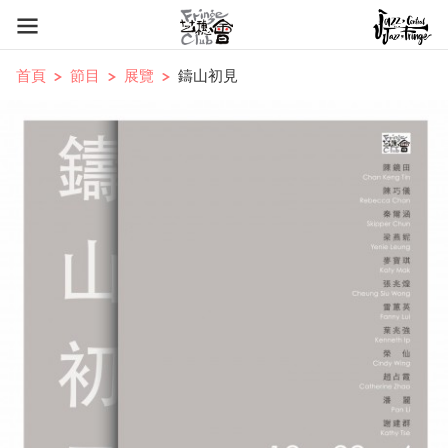
首頁
節目
展覽
鑄山初見