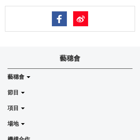
藝穗會
藝穗會
節目
關於藝穗會
項目
藝穗會的演化
拉闊
場地
使命與宗旨
展覽
Jazz-Go-Central, Jazz-Go-Fringe
機構合作
藝穗會架構
演出
LPL
陳麗玲畫廊