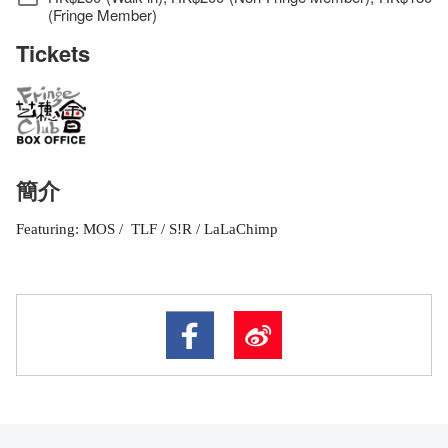
(Fringe Member)
Tickets
簡介
Featuring: MOS / TLF / S!R / LaLaChimp