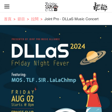
首頁
節目
拉闊
Joint Pro - DLLaS Music Concert