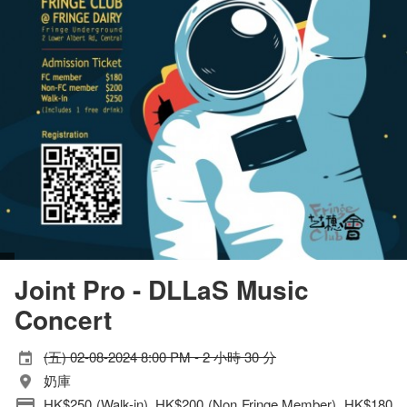
Joint Pro - DLLaS Music
Concert
(五) 02-08-2024 8:00 PM - 2 小時 30 分
奶庫
HK$250 (Walk-in), HK$200 (Non Fringe Member), HK$180