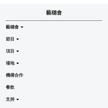
藝穗會
藝穗會
節目
關於藝穗會
項目
藝穗會的演化
拉闊
場地
使命與宗旨
展覽
Jazz-Go-Central, Jazz-Go-Fringe
機構合作
藝穗會架構
演出
LPL
陳麗玲畫廊
餐飲
檔案庫
活動
2015-16 藝術場地資助計劃
奶庫
支持
藝穗網誌
工作坊
2015 照亮香港在新加坡
地下劇場