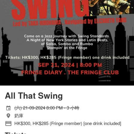
All That Swing
(六) 21-09-2024 8:00 PM - 3 小時
奶庫
HK$300, HK$285 (Fringe member) [one drink included]