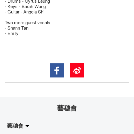
- Drums - Cyrus Leung
- Keys - Sarah Wong
- Guitar - Angela Shi
Two more guest vocals
- Shann Tan
- Emily
藝穗會
藝穗會