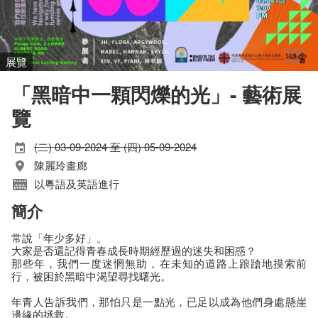
展覽
「黑暗中一顆閃爍的光」- 藝術展
覽
(二) 03-09-2024 至 (四) 05-09-2024
陳麗玲畫廊
以粵語及英語進行
簡介
常說「年少多好」。
大家是否還記得青春成長時期經歷過的迷失和困惑？
那些年，我們一度迷惘無助，在未知的道路上踉蹌地摸索前
行，被困於黑暗中渴望尋找曙光。
年青人告訴我們，那怕只是一點光，已足以成為他們身處懸崖
邊緣的拯救。