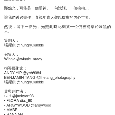
那點光，可能是一個眼神、一句說話、一個擁抱…
讓我們透過畫作，直視年青人難以啟齒的內心世界。
然後，留下一點光，光照此時此刻某一位仍被籠罩於漆黑的
人。
策劃人：
張耀康 @hungry.bubble
召集人：
Winnie @winnie_macy
指導藝術家：
ANDY YIP @yeh8984
BENJAMIN TANG @thetang_photography
張耀康 @hungry.bubble
參與創作者：
• JH @jackyart08
• FLORA die._90
• ARGYWOOD @argywood
• MABEL
• HANNAH