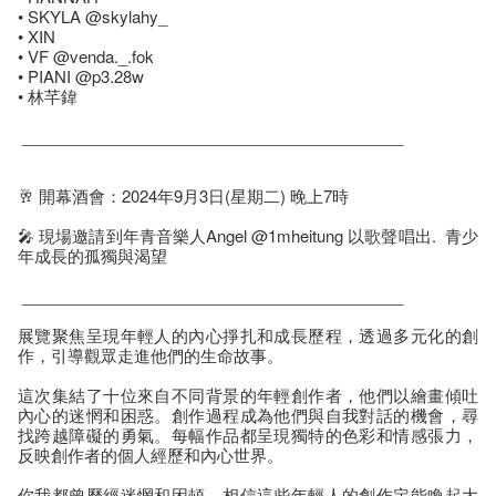
• SKYLA @skylahy_
• XIN
• VF @venda._.fok
• PIANI @p3.28w
• 林芊鍏
___________________________________________
🥂 開幕酒會：2024年9月3日(星期二) 晚上7時
🎤 現場邀請到年青音樂人Angel @1mheitung 以歌聲唱出. 青少
年成長的孤獨與渴望
___________________________________________
展覽聚焦呈現年輕人的內心掙扎和成長歷程，透過多元化的創
作，引導觀眾走進他們的生命故事。
這次集結了十位來自不同背景的年輕創作者，他們以繪畫傾吐
內心的迷惘和困惑。創作過程成為他們與自我對話的機會，尋
找跨越障礙的勇氣。每幅作品都呈現獨特的色彩和情感張力，
反映創作者的個人經歷和內心世界。
你我都曾歷經迷惘和困頓，相信這些年輕人的創作定能喚起大