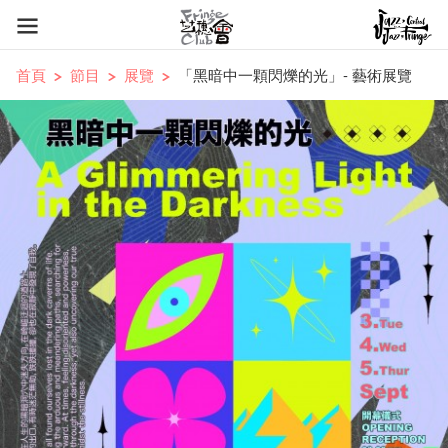
首頁
節目
展覽
「黑暗中一顆閃爍的光」- 藝術展覽