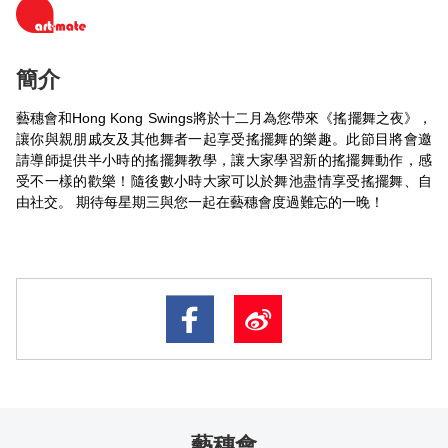
簡介
藝穗會和Hong Kong Swings將於十二月為您帶來《搖擺舞之夜》，
讓你與親朋戚友及其他舞者一起享受搖擺舞的樂趣。此節目將會邀
請導師提供半小時的搖擺舞教學，讓大家學習新的搖擺舞動作，感
受不一樣的歡樂！隨後數小時大家可以於舞池盡情享受搖擺舞、自
由社交。 期待每星期三與您一起在藝穗會度過難忘的一晚！
藝穗會