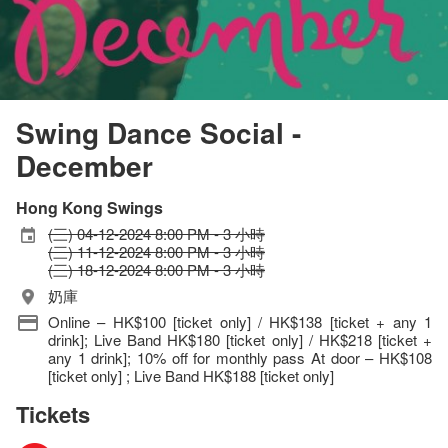
Swing Dance Social -
December
Hong Kong Swings
(三) 04-12-2024 8:00 PM - 3 小時
(三) 11-12-2024 8:00 PM - 3 小時
(三) 18-12-2024 8:00 PM - 3 小時
奶庫
Online – HK$100 [ticket only] / HK$138 [ticket + any 1
drink]; Live Band HK$180 [ticket only] / HK$218 [ticket +
any 1 drink]; 10% off for monthly pass At door – HK$108
[ticket only] ; Live Band HK$188 [ticket only]
Tickets