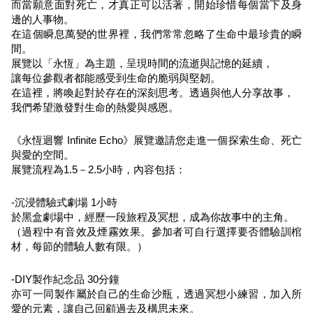
而當願意面對死亡，才真正可以活著，開始珍惜每個當下及身
邊的人事物。
在這個瞬息萬變的世界裡，我們常常忽略了生命中最珍貴的瞬
間。
展覽以「永恆」為主題，呈現時間的流逝與記憶的延續，
讓每位參觀者都能感受到生命的脆弱與堅韌。
在這裡，將喚起對於存在的深刻思考。透過與他人分享故事，
我們希望激發對生命的熱愛與感恩。
《永恆迴響 Infinite Echo》展覽邀請您走進一個探索生命、死亡
與愛的空間。
展覽流程為1.5－2.5小時，內容包括：
-沉浸體驗式劇場 1小時
於黑盒劇場中，經歷一段旅程及冥想，成為你故事中的主角。
（過程中有音效及煙霧效果。參加者可自行選擇要否體驗訓棺
材，每節的體驗人數有限。）
-DIY製作紀念品 30分鐘
亦可一同製作屬於自己的生命沙瓶，透過冥想小練習，加入所
愛的元素，讓自己回顧過去及構思未來。