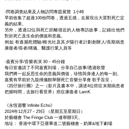
-問卷調查結果及人物訪問專題展覽 1小時
早前收集了超過100份問卷，透過五感，去展現出大眾對死亡定
義的結果。
另外，透過12位與死亡距離很近的人物專訪故事，記錄出他們
對於死亡及生命的價值和意義。
例如 有過瀕死體驗/榕光社及其夕陽行者計劃創辦人/長期病患
康復者/長者/殯儀、醫護行業人員等
-嘉賓分享/音樂表演 30－45分鐘
每日皆邀請了不同嘉賓到場，分享自己故事/透過歌聲
我們將一起反思生命的意義與價值，珍惜與身邊人的每一刻。
嘉賓有早前於九龍殯儀館舉辦死亡音樂分享會 歌手旨呈，
《四仔旅行團》之一（影片及書本中，講述4位癌症末期病患者
把握時間，去旅行看世界）癌症康復者 LamK
《永恆迴響 Infinite Echo》
2024年12月27－29日 （星期五至星期日）
於藝穗會 The Fringe Club 一連舉辦3天。
地址： 香港中環下亞厘畢道二號藝穗會－奶庫&地下劇場