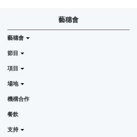
藝穗會
藝穗會
節目
關於藝穗會
項目
藝穗會的演化
拉闊
場地
使命與宗旨
展覽
Jazz-Go-Central, Jazz-Go-Fringe
機構合作
藝穗會架構
演出
LPL
陳麗玲畫廊
餐飲
檔案庫
活動
2015-16 藝術場地資助計劃
奶庫
支持
藝穗網誌
工作坊
2015 照亮香港在新加坡
地下劇場