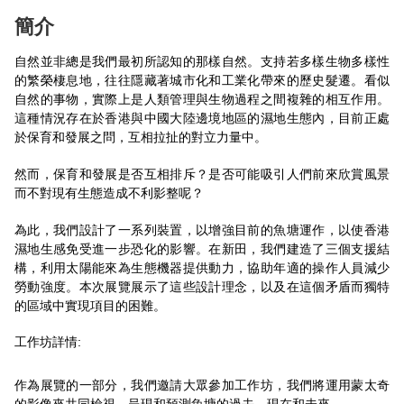
簡介
自然並非總是我們最初所認知的那樣自然。支持若多樣生物多樣性
的繁榮棲息地，往往隱藏著城市化和工業化帶來的歷史髮遷。看似
自然的事物，實際上是人類管理與生物過程之間複雜的相互作用。
這種情況存在於香港與中國大陸邊境地區的濕地生態內，目前正處
於保育和發展之問，互相拉扯的對立力量中。
然而，保育和發展是否互相排斥？是否可能吸引人們前來欣賞風景
而不對現有生態造成不利影整呢？
為此，我們設計了一系列裝置，以增強目前的魚塘運作，以使香港
濕地生感免受進一步恐化的影響。在新田，我們建造了三個支援結
構，利用太陽能來為生態機器提供動力，協助年適的操作人員減少
勞動強度。本次展覽展示了這些設計理念，以及在這個矛盾而獨特
的區域中實現項目的困難。
工作坊詳情:
作為展覽的一部分，我們邀請大眾參加工作坊，我們將運用蒙太奇