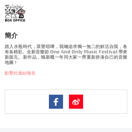
簡介
踏入水瓶時代，眾聲喧嘩，我哋追求獨一無二的鮮活自我，各
有各精彩。全新音樂節 𝕆𝕟𝕖 𝔸𝕟𝕕 𝕆𝕟𝕝𝕪 𝕄𝕦𝕤𝕚𝕔 𝔽𝕖𝕤𝕥𝕚𝕧𝕒𝕝 帶來
新面孔、新作品，喺新嘅一年同大家一齊重新拼湊自己的音樂
地圖！
點擊此連結報名