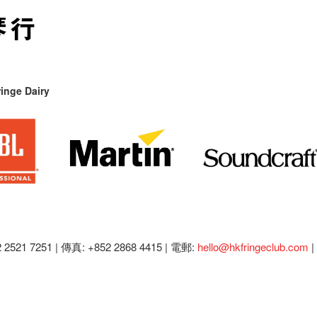
inge Dairy
2521 7251 | 傳真: +852 2868 4415 |
電郵:
hello@hkfringeclub.com
|