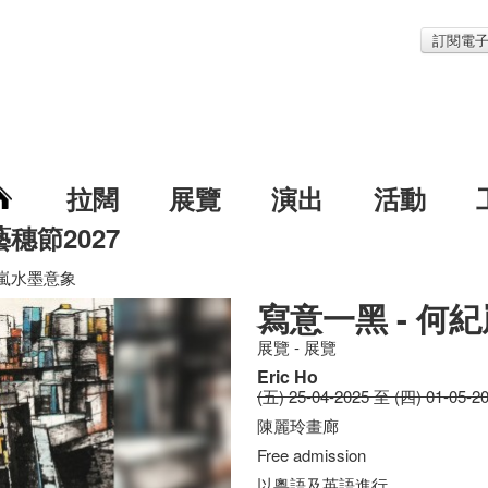
訂閱電
拉闊
展覽
演出
活動
藝穗節2027
紀嵐水墨意象
寫意一黑 - 何
展覽 - 展覽
Eric Ho
(五) 25-04-2025 至 (四) 01-05-2
陳麗玲畫廊
Free admission
以粵語及英語進行