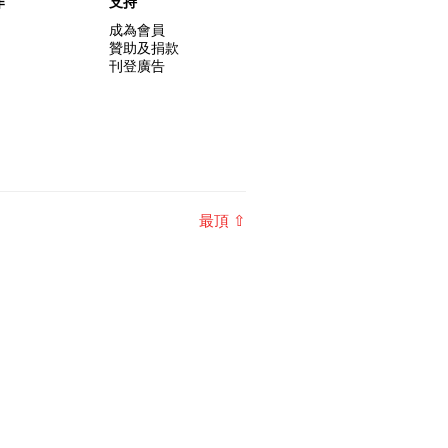
作
支持
成為會員
贊助及捐款
刊登廣告
最頂 ⇧