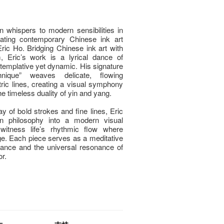
on whispers to modern sensibilities in
vating contemporary Chinese ink art
Eric Ho. Bridging Chinese ink art with
m, Eric’s work is a lyrical dance of
ntemplative yet dynamic. His signature
chnique” weaves delicate, flowing
ic lines, creating a visual symphony
he timeless duality of yin and yang.
y of bold strokes and fine lines, Eric
rn philosophy into a modern visual
 witness life’s rhythmic flow where
e. Each piece serves as a meditative
lance and the universal resonance of
r.