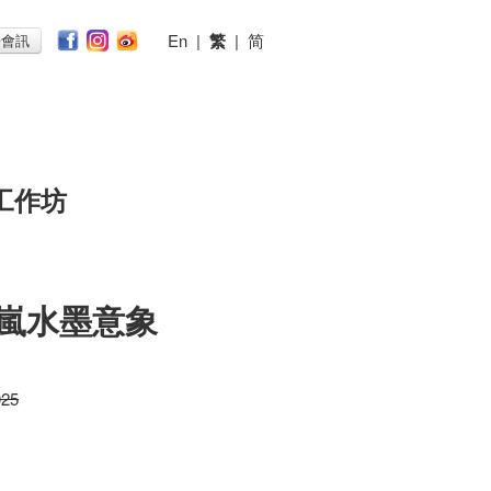
En
|
繁
|
简
子會訊
工作坊
紀嵐水墨意象
025