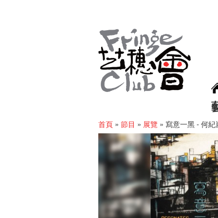
首頁
»
節目
»
展覽
»
寫意一黑 - 何