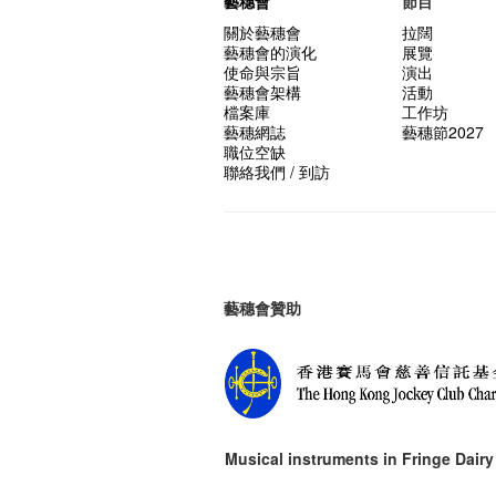
藝穗會
節目
關於藝穗會
拉闊
藝穗會的演化
展覽
使命與宗旨
演出
藝穗會架構
活動
檔案庫
工作坊
藝穗網誌
藝穗節2027
職位空缺
聯絡我們 / 到訪
藝穗會贊助
Musical instruments in
Fringe Dairy