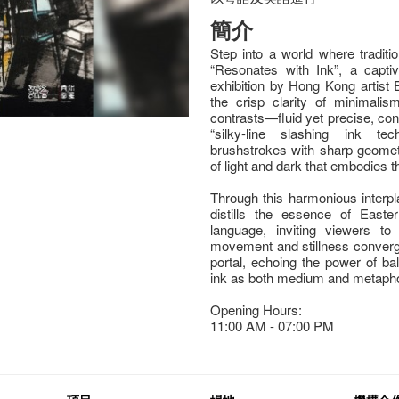
簡介
Step into a world where traditi
“Resonates with Ink”, a capti
exhibition by Hong Kong artist 
the crisp clarity of minimalis
contrasts—fluid yet precise, co
“silky-line slashing ink te
brushstrokes with sharp geometr
of light and dark that embodies t
Through this harmonious interpla
distills the essence of Easte
language, inviting viewers to
movement and stillness converg
portal, echoing the power of ba
ink as both medium and metapho
Opening Hours:
11:00 AM - 07:00 PM