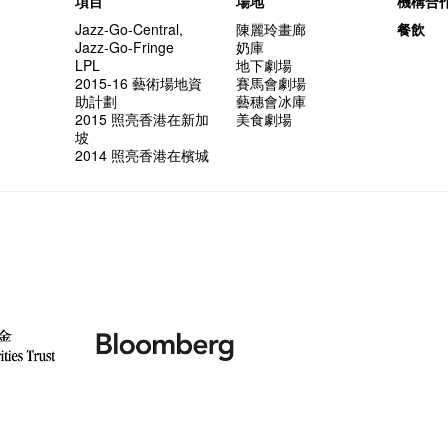
項目
場地
機構合
Jazz-Go-Central,
陳麗玲畫廊
餐飲
Jazz-Go-Fringe
奶庫
LPL
地下劇場
2015-16 藝術場地資
賽馬會劇場
助計劃
藝穗會冰庫
2015 照亮香港在新加
美食劇場
坡
2014 照亮香港在檳城