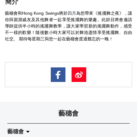
簡介
藝穗會和Hong Kong Swings將於
四月
為您帶來《搖擺舞之夜》，讓
你與親朋戚友及其他舞者一起享受搖擺舞的樂趣。此節目將會邀請
導師提供半小時的搖擺舞教學，讓大家學習新的搖擺舞動作，感受
不一樣的歡樂！隨後數小時大家可以於舞池盡情享受搖擺舞、自由
社交。 期待每星期三與您一起在藝穗會度過難忘的一晚！
藝穗會
藝穗會