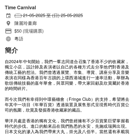
Time Carnival
(三) 21-05-2025 至 (日) 25-05-2025
陳麗玲畫廊
$50 (現場購票)
粵語
簡介
自2024年中旬開始，我們一羣志同道合召集了香港不少的收藏家，
獨立小店，設計師及表演者以自己的各種方式去分享他們對香港及
傳統工藝的想法。我們曾透過展覽、市集、導賞、講座分享及音樂
表演在同樣為香港百年古蹟的上環西港城進行一連串活動，舉辦為
歌頌傳統技藝的嘉年華會，與眾同樂，帶大家回顧及欣賞屬於香港
的時間碎片。
而今次我們有幸得到中環藝穗會（Fringe Club）的支持，希望將去
年其中一項目《年華百貨》透過裝置及展售形式呈現舊時代百貨公
司的氛圍，欣賞及發掘香港收藏家的藏品。
華洋共處是香港的獨有文化，我們曾經擁有不少百貨業巨擘掌握着
時代的步伐。進口的舶來品在我們熟悉的永安，先施或瑞興出現。
日本文化的滲入為我們帶來大丸，崇光及八佰半。當然還有承載我