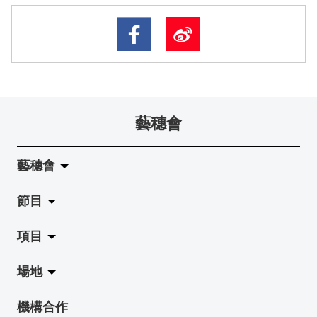
藝穗會
藝穗會
節目
關於藝穗會
項目
藝穗會的演化
拉闊
場地
使命與宗旨
展覽
Jazz-Go-Central, Jazz-Go-Fringe
機構合作
藝穗會架構
演出
LPL
陳麗玲畫廊