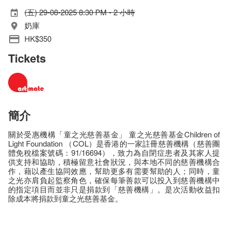
(五) 29-08-2025 8:30 PM - 2 小時
奶庫
HK$350
Tickets
簡介
關於受惠機構「童之光慈善基金」 童之光慈善基金Children of
Light Foundation （COL）是香港的一家註冊慈善機構（慈善團
體免稅檔案號碼：91/16694），致力為自閉症患者及其家人提
供支持和協助，積極留意社會狀況，與本地不同的慈善機構合
作，藉以產生協同效應，幫助更多有需要幫助的人；同時，童
之光亦肩負起監察⻆色，確保每筆善款可以投入到慈善機構中
的指定項目而並非只是捐款到「慈善機構」。是次活動收益扣
除成本將捐款到童之光慈善基金。