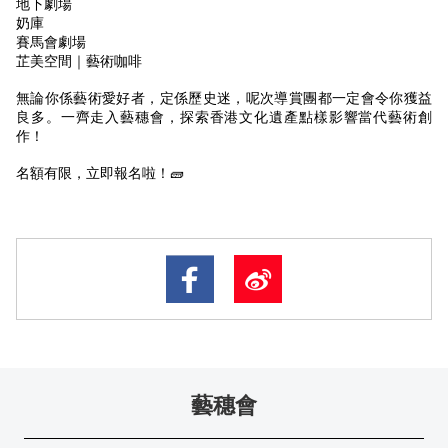
地下劇場
奶庫
賽馬會劇場
芷美空間｜藝術咖啡
無論你係藝術愛好者，定係歷史迷，呢次導賞團都一定會令你獲益
良多。一齊走入藝穗會，探索香港文化遺產點樣影響當代藝術創
作！
名額有限，立即報名啦！🧱
藝穗會