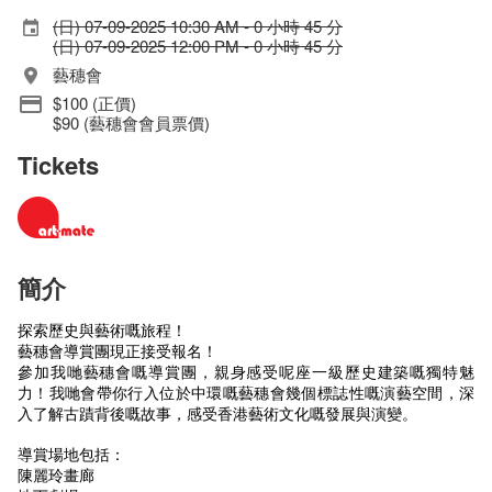
(日) 07-09-2025 10:30 AM - 0 小時 45 分
(日) 07-09-2025 12:00 PM - 0 小時 45 分
藝穗會
$100 (正價)
$90 (藝穗會會員票價)
Tickets
簡介
探索歷史與藝術嘅旅程！
藝穗會導賞團現正接受報名！
參加我哋藝穗會嘅導賞團，親身感受呢座一級歷史建築嘅獨特魅
力！我哋會帶你行入位於中環嘅藝穗會幾個標誌性嘅演藝空間，深
入了解古蹟背後嘅故事，感受香港藝術文化嘅發展與演變。
導賞場地包括：
陳麗玲畫廊