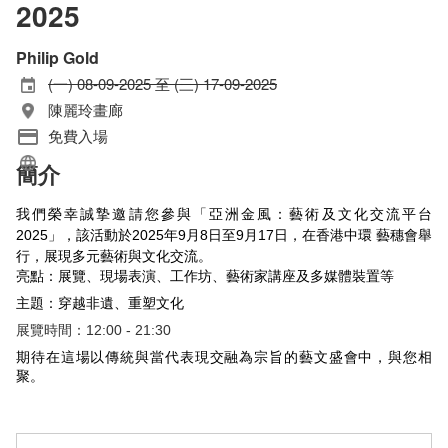
2025
Philip Gold
(一) 08-09-2025 至 (三) 17-09-2025
陳麗玲畫廊
免費入場
簡介
我們榮幸誠摯邀請您參與「亞洲金風：藝術及文化交流平台
2025」，該活動於2025年9月8日至9月17日，在香港中環 藝穗會舉
行，展現多元藝術與文化交流。
亮點：
展覽、現場表演、工作坊、藝術家講座及多媒體裝置等
主題：
穿越非遺
、
重塑文化
展覽時間：12:00 - 21:30
期待在這場以傳統與當代表現交融為宗旨的藝文盛會中，與您相
聚。