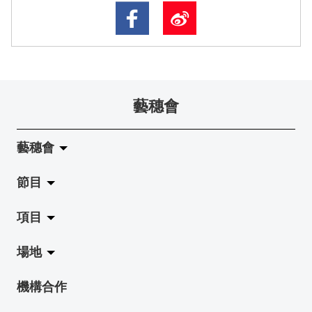
藝穗會
藝穗會
節目
關於藝穗會
項目
藝穗會的演化
拉闊
場地
使命與宗旨
展覽
Jazz-Go-Central, Jazz-Go-Fringe
機構合作
藝穗會架構
演出
LPL
陳麗玲畫廊