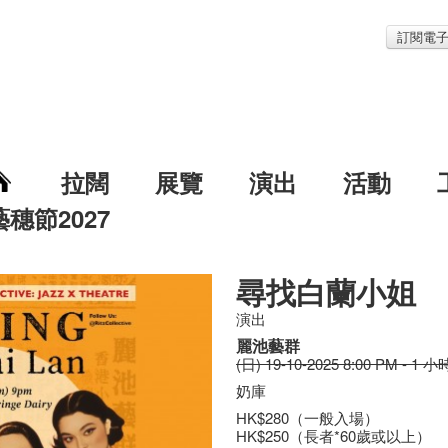
訂閱電
拉闊
展覽
演出
活動
藝穗節2027
尋找白蘭小姐
演出
麗池藝群
(日) 19-10-2025 8:00 PM - 1 小
奶庫
HK$280（一般入場）
HK$250（長者*60歲或以上）