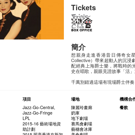
Tickets
簡介
想親身走進香港昔日傳奇女星
Collective）帶來超動人
配經典上海爵士樂，將戰時的光
史在唱歌，親眼見證故事「活」
千萬別錯過這場有現場爵士伴奏
項目
場地
機構合
Jazz-Go-Central,
陳麗玲畫廊
餐飲
Jazz-Go-Fringe
奶庫
LPL
地下劇場
2015-16 藝術場地資
賽馬會劇場
助計劃
藝穗會冰庫
2015 照亮香港在新加
美食劇場