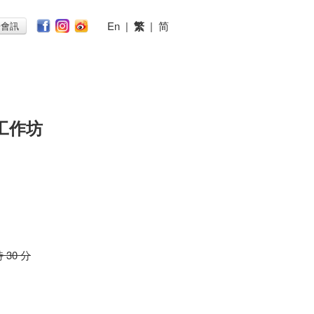
En
|
繁
|
简
子會訊
工作坊
時 30 分