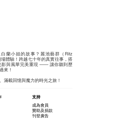
白蘭小姐的故事？麗池藝群（Ritz
的沉浸劇場體驗！跨越七十年的真實往事，搭
影與風華完美重現 —— 讓你聽到歷
過來！
、滿載回憶與魔力的時光之旅！
作
支持
成為會員
贊助及捐款
刊登廣告