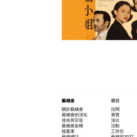
藝穗會
節目
關於藝穗會
拉闊
藝穗會的演化
展覽
使命與宗旨
演出
藝穗會架構
活動
檔案庫
工作坊
藝穗網誌
藝穗節2027