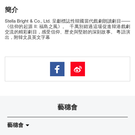
簡介
Stella Bright & Co., Ltd. 呈獻標誌性韓國當代戲劇朗讀劇目——
《信仰的起源 II: 福島之風》。 千萬別錯過這場促進韓港戲劇
交流的精彩劇目，感受信仰、歷史與堅韌的深刻故事。 粵語演
出，附韓文及英文字幕
藝穗會
藝穗會