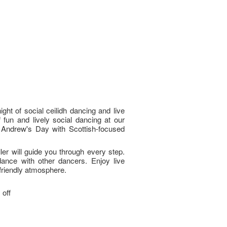
ight of social ceilidh dancing and live
 fun and lively social dancing at our
t. Andrew's Day with Scottish-focused
er will guide you through every step.
ance with other dancers. Enjoy live
friendly atmosphere.
 off