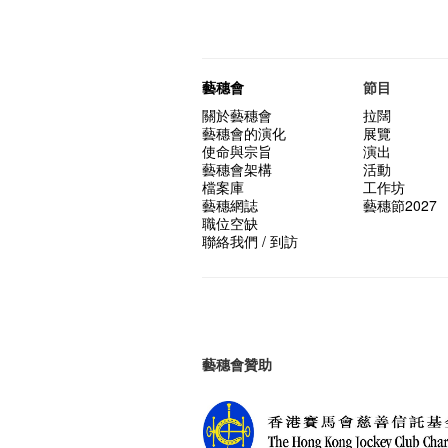
藝穗會
節目
關於藝穗會
拉闊
藝穗會的演化
展覽
使命與宗旨
演出
藝穗會架構
活動
檔案庫
工作坊
藝穗網誌
藝穗節2027
職位空缺
聯絡我們 / 到訪
藝穗會贊助