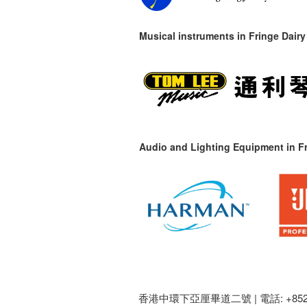
Musical instruments in
Fringe Dairy
Audio and Lighting Equipment in Fr
香港中環下亞厘畢道二號 |
電話: +852 