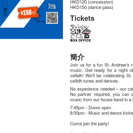
HKD120 (concession)
HKD150 (dance pass)
Tickets
簡介
Join us for a fun St. Andrew's n
music. Get ready for a night of
ceilidh! We'll be celebrating S
ceilidh tunes and dances.
No experience needed – our call
No partner required, you can d
music from our house band in a 
7:45pm - Doors open
8:00pm - Music and dance kicks
Come join the party!