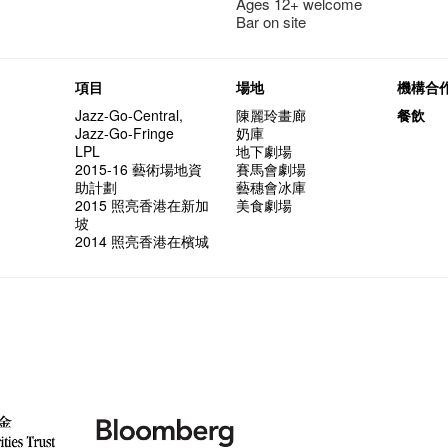
Ages 12+ welcome
Bar on site
項目
場地
機構合
Jazz-Go-Central,
陳麗玲畫廊
餐飲
Jazz-Go-Fringe
奶庫
LPL
地下劇場
2015-16 藝術場地資
賽馬會劇場
助計劃
藝穗會冰庫
2015 照亮香港在新加
美食劇場
坡
2014 照亮香港在檳城