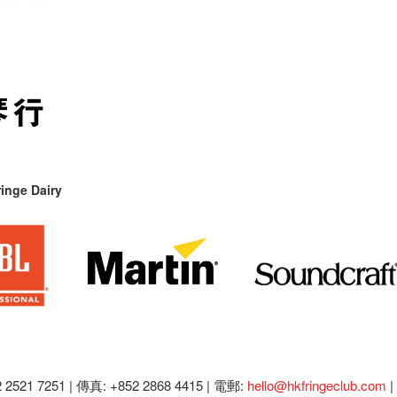
inge Dairy
2521 7251 | 傳真: +852 2868 4415 |
電郵:
hello@hkfringeclub.com
|