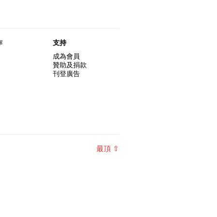
作
支持
成為會員
贊助及捐款
刊登廣告
最頂 ⇧