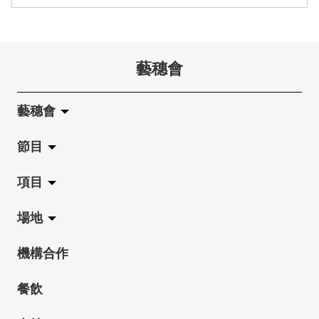
藝穗會
藝穗會
節目
關於藝穗會
項目
藝穗會的演化
拉闊
場地
使命與宗旨
展覽
Jazz-Go-Central, Jazz-Go-Fringe
機構合作
藝穗會架構
演出
LPL
陳麗玲畫廊
餐飲
檔案庫
活動
2015-16 藝術場地資助計劃
奶庫