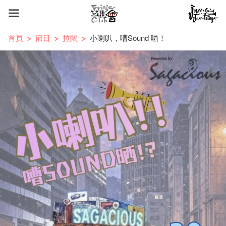
首頁
節目
拉闊
小喇叭，嘈Sound 哂！