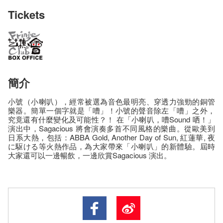
Tickets
簡介
小號（小喇叭），經常被選為音色最明亮、穿透力強勁的銅管
樂器。簡單一個字就是「嘈」！小號的聲音除左「嘈」之外，
究竟還有什麼變化及可能性？！ 在「小喇叭，嘈Sound 哂！」
演出中，Sagacious 將會演奏多首不同風格的樂曲。從歐美到
日系大熱，包括：ABBA Gold, Another Day of Sun, 紅蓮華, 夜
に駆ける等火熱作品，為大家帶來「小喇叭」的新體驗。屆時
大家還可以一邊暢飲，一邊欣賞Sagacious 演出。