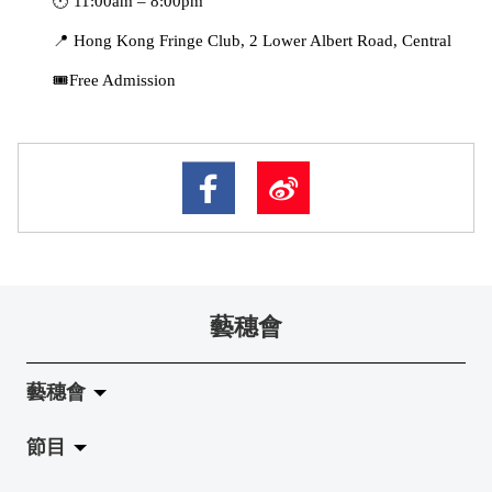
	🕚 11:00am – 8:00pm
	📍 Hong Kong Fringe Club, 2 Lower Albert Road, Central
	🎟️Free Admission
藝穗會
藝穗會
節目
關於藝穗會