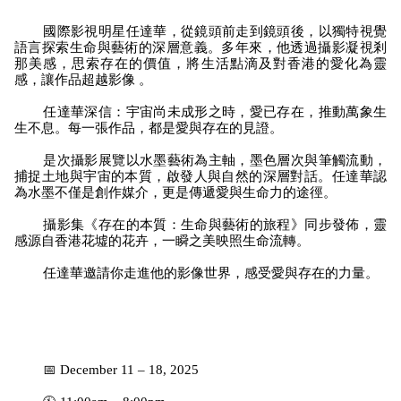
國際影視明星任達華，從鏡頭前走到鏡頭後，以獨特視覺
語言探索生命與藝術的深層意義。多年來，他透過攝影凝視剎
那美感，思索存在的價值，將生活點滴及對香港的愛化為靈
感，讓作品超越影像 。
	任達華深信：宇宙尚未成形之時，愛已存在，推動萬象生
生不息。每一張作品，都是愛與存在的見證。
	是次攝影展覽以水墨藝術為主軸，墨色層次與筆觸流動，
捕捉土地與宇宙的本質，啟發人與自然的深層對話。任達華認
為水墨不僅是創作媒介，更是傳遞愛與生命力的途徑。
	攝影集《存在的本質：生命與藝術的旅程》同步發佈，靈
感源自香港花墟的花卉，一瞬之美映照生命流轉。
	任達華邀請你走進他的影像世界，感受愛與存在的力量。
	📅 December 11 – 18, 2025