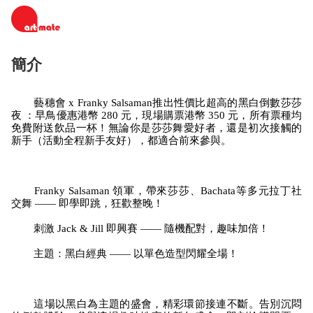
簡介
藝穗會 x Franky Salsaman推出性價比超高的黑白倒數莎莎
夜 ：早鳥優惠港幣 280 元，現場購票港幣 350 元，所有票種均
免費附送飲品一杯！無論你是莎莎舞愛好者，還是初次接觸的
新手（活動全程新手友好），都適合前來參與。
Franky Salsaman 領軍，帶來莎莎、Bachata等多元拉丁社
交舞 —— 即學即跳，狂歡整晚！
刺激 Jack & Jill 即興賽 —— 隨機配對，趣味加倍！
主題：黑白經典 —— 以單色造型閃耀全場！
這場以黑白為主題的盛會，精彩環節接連不斷。告別沉悶