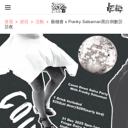
首頁
節目
活動
藝穗會 x Franky Salsaman黑白倒數莎
莎夜