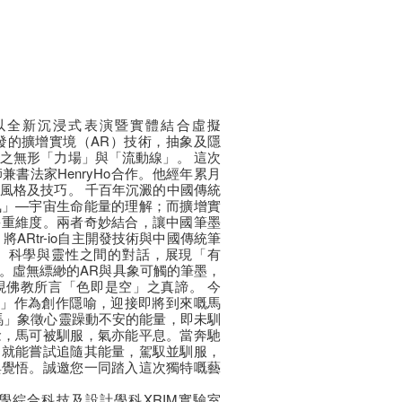
）將再次以全新沉浸式表演暨實體結合虛擬
行研發的擴增實境（AR）技術，抽象及隱
之無形「力場」與「流動線」。 這次
書法家HenryHo合作。他經年累月
風格及技巧。 千百年沉澱的中國傳統
氣」—宇宙生命能量的理解；而擴增實
多重維度。兩者奇妙結合，讓中國筆墨
ARtr-io自主開發技術與中國傳統筆
、科學與靈性之間的對話，展現「有
。虛無縹緲的AR與具象可觸的筆墨，
現佛教所言「色即是空」之真諦。 今
將以「馬」作為創作隱喻，迎接即將到來嘅馬
馬」象徵心靈躁動不安的能量，即未馴
念，馬可被馴服，氣亦能平息。當奔馳
，就能嘗試追隨其能量，駕馭並馴服，
與覺悟。誠邀您一同踏入這次獨特嘅藝
學綜合科技及設計學科XRIM實驗室