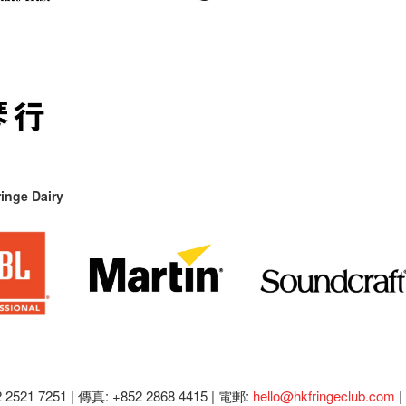
inge Dairy
2521 7251 | 傳真: +852 2868 4415 |
電郵:
hello@hkfringeclub.com
|