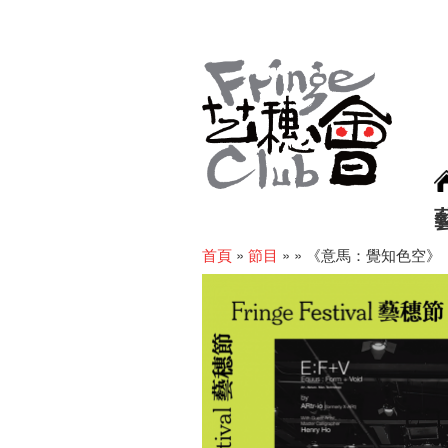
首頁
»
節目
»
»
《意馬：覺知色空》【