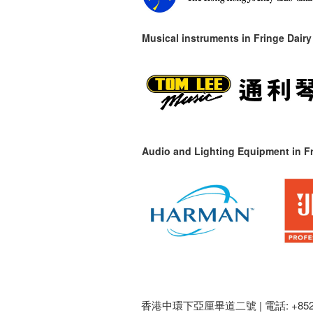
Musical instruments in
Fringe Dairy
Audio and Lighting Equipment in Fr
香港中環下亞厘畢道二號 |
電話: +852 