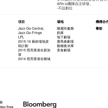
ARtr-io團隊自主研發。
-不設劃位
項目
場地
機構合
Jazz-Go-Central,
陳麗玲畫廊
餐飲
Jazz-Go-Fringe
奶庫
LPL
地下劇場
2015-16 藝術場地資
賽馬會劇場
助計劃
藝穗會冰庫
2015 照亮香港在新加
美食劇場
坡
2014 照亮香港在檳城