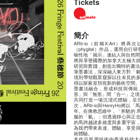
Tickets
簡介
ARtr-io（前稱X-Art
（phygital）作品，運用自
喻性地「揭示」連結人與自然間
將與享譽國際的加拿大太極大師兼
研習與實踐，創造出獨特的書法
筆墨書法，深深融入東方對「
境則帶領觀眾窺探以往未見的
得以探索並預視新的藝術空間。 將
墨書法融合，形成科技與傳統
形」與「無形」間「合一」之境
共同打造一場沉浸式體驗，呈
次，ARtr-io與HenryHo
年。在佛教思維中，「奔馳的 
服的「氣」；但透過靜心與正
的馬跨越諸多維度與多重宇宙
為我們帶來表達、體驗、享受
術體驗。
本作品所用技術由香港科技大