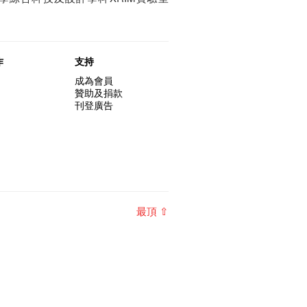
作
支持
成為會員
贊助及捐款
刊登廣告
最頂 ⇧