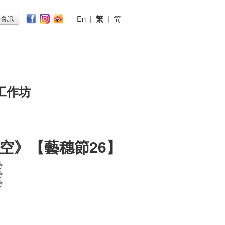
En
|
繁
|
简
子會訊
工作坊
空》【藝穗節26】
時
時
時