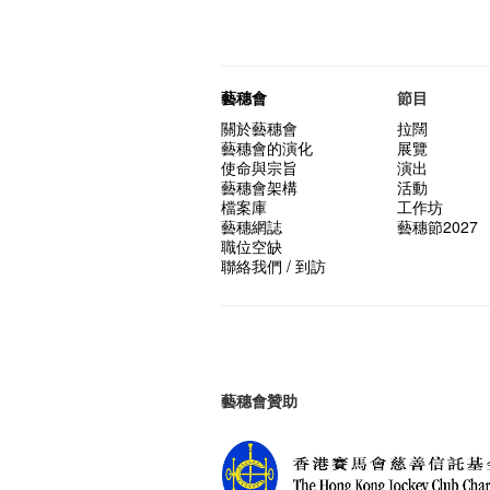
藝穗會
節目
關於藝穗會
拉闊
藝穗會的演化
展覽
使命與宗旨
演出
藝穗會架構
活動
檔案庫
工作坊
藝穗網誌
藝穗節2027
職位空缺
聯絡我們 / 到訪
藝穗會贊助