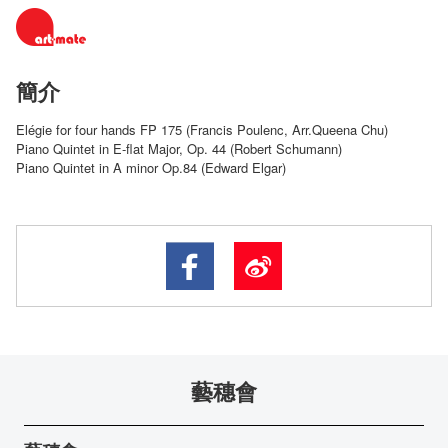
簡介
Elégie for four hands FP 175 (Francis Poulenc, Arr.Queena Chu)
Piano Quintet in E-flat Major, Op. 44 (Robert Schumann)
Piano Quintet in A minor Op.84 (Edward Elgar)
藝穗會