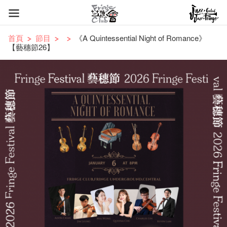
首頁
節目
《A Quintessential Night of Romance》
【藝穗節26】