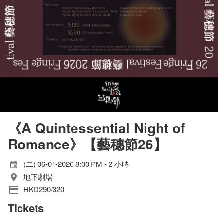
《A Quintessential Night of
Romance》【藝穗節26】
(二) 06-01-2026 8:00 PM - 2 小時
地下劇場
HKD290/320
Tickets