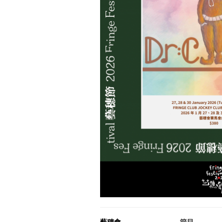
藝穗會
節目