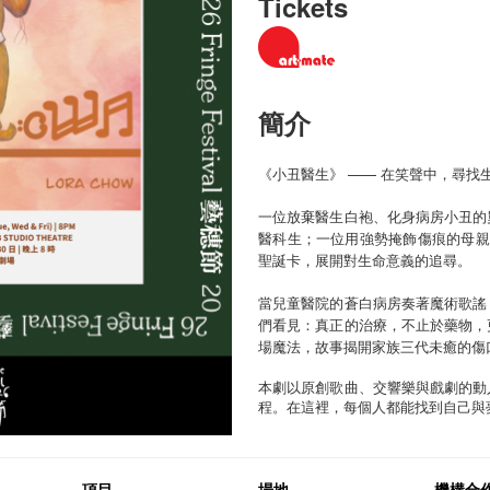
Tickets
簡介
《小丑醫生》 —— 在笑聲中，尋找
一位放棄醫生白袍、化身病房小丑的
醫科生；一位用強勢掩飾傷痕的母親
聖誕卡，展開對生命意義的追尋。
當兒童醫院的蒼白病房奏著魔術歌謠
們看見：真正的治療，不止於藥物，
場魔法，故事揭開家族三代未癒的傷
本劇以原創歌曲、交響樂與戲劇的動
程。在這裡，每個人都能找到自己與
項目
場地
機構合