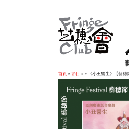
首頁
»
節目
»
»
《小丑醫生》【藝穗節