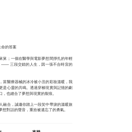
生命的答案
舅舅；一個在醫學與電影夢想間掙扎的年輕
 —— 三段交錯的人生，因一張不合時宜的
，當醫療器械的冰冷被小丑的彩妝溫暖，我
更是心靈的共鳴。透過穿梭現實與記憶的劇
口，也縫合了夢想與現實的裂痕。
人融合，誠邀你踏上一段笑中帶淚的溫暖旅
夢想對話的聲音，重拾被遺忘了的勇氣。
作
支持