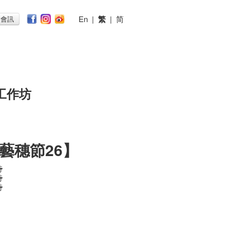
En
|
繁
|
简
子會訊
工作坊
藝穗節26】
時
時
時