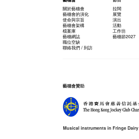
關於藝穗會
拉闊
藝穗會的演化
展覽
使命與宗旨
演出
藝穗會架構
活動
檔案庫
工作坊
藝穗網誌
藝穗節2027
職位空缺
聯絡我們 / 到訪
藝穗會贊助
Musical instruments in
Fringe Dairy