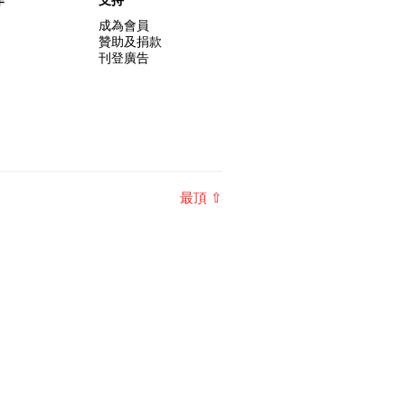
成為會員
贊助及捐款
刊登廣告
最頂 ⇧