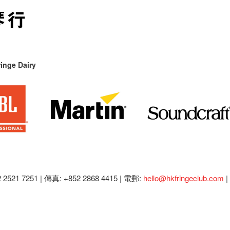
inge Dairy
2521 7251 | 傳真: +852 2868 4415 |
電郵:
hello@hkfringeclub.com
|