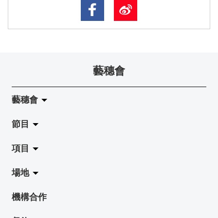
藝穗會
藝穗會
節目
關於藝穗會
項目
藝穗會的演化
拉闊
場地
使命與宗旨
展覽
Jazz-Go-Central, Jazz-Go-Fringe
機構合作
藝穗會架構
演出
LPL
陳麗玲畫廊