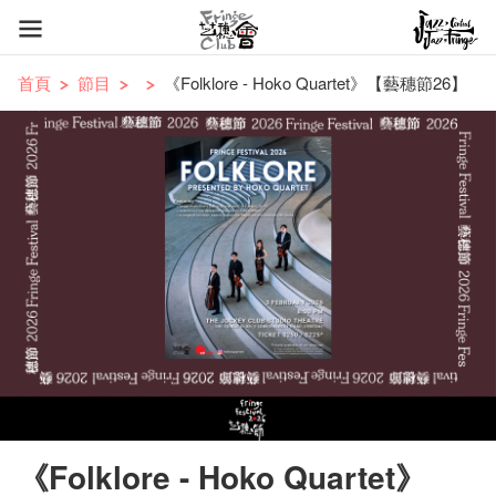
首頁
節目
《Folklore - Hoko Quartet》【藝穗節26】
《Folklore - Hoko Quartet》