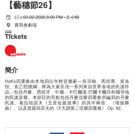
【藝穗節26】
(二) 03-02-2026 8:00 PM - 2 小時
賽馬會劇場
Tickets
簡介
HoKo四重奏由本地四位年輕音樂家—吳宗翰、馬愷喬、黃洛
恒、袁乙熙擔綱，將為大家呈現一系列來自世界各地的民謠作
品，包括丹麥、西班牙、中國、卡巴爾達-巴爾卡爾共和國等地
的民謠音樂。本節目的亮點包括丹麥弦樂四重奏所編寫的丹麥
民謠、葛拉祖諾夫《五首短篇故事》的其中兩首、《瑤族舞
曲》、以及普羅高菲夫的《F大調第二弦樂四重奏》 Op. 92。