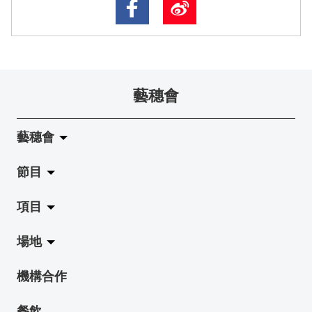
藝穗會
藝穗會
節目
關於藝穗會
項目
藝穗會的演化
拉闊
場地
使命與宗旨
展覽
Jazz-Go-Central, Jazz-Go-Fringe
機構合作
藝穗會架構
演出
LPL
陳麗玲畫廊
餐飲
檔案庫
活動
2015-16 藝術場地資助計劃
奶庫