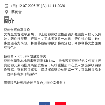
(日) 12-07-2026 至 (六) 14-11-2026
藝穗會
簡介
藝穗會經典單肩袋
文青至愛首選單肩袋，印上藝穗會標誌性建築外觀圖案～輕巧又夠
裝，陪你行展場、趕演出，又或者夾住一本書、帶住好心情，歎住
步漫遊港九街頭。拎住藝穗袋嚟參加藝穗活動，令你嘅藝文之旅更
有特色✨
藝穗會 × Kit Law 限量文件夾
藝穗會聯乘本地插畫藝術家 Kit Law，推出獨家藝穗特色文件夾！經
典藝穗元素混搭鬼馬俏皮角色，玩味重構超有心思～無論係收納創
作靈感、夾起節目單張，還是擺係辦公枱點綴一下，都為日常添上
一份獨特嘅創作能量💡
周邊現已於藝穗會節目前台／辦公室發售！