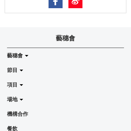
藝穗會
藝穗會
節目
關於藝穗會
項目
藝穗會的演化
拉闊
場地
使命與宗旨
展覽
Jazz-Go-Central, Jazz-Go-Fringe
機構合作
藝穗會架構
演出
LPL
陳麗玲畫廊
餐飲
檔案庫
活動
2015-16 藝術場地資助計劃
奶庫