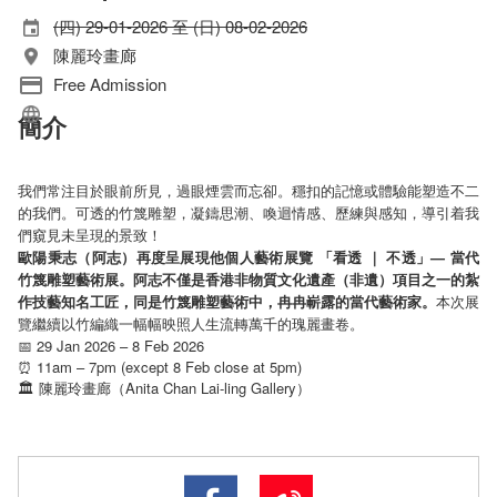
(四) 29-01-2026 至 (日) 08-02-2026
陳麗玲畫廊
Free Admission
簡介
我們常注目於眼前所見，過眼煙雲而忘卻。穩扣的記憶或體驗能塑造不二
的我們。可透的竹篾雕塑，凝鑄思潮、喚迴情感、歷練與感知，導引着我
們窺見未呈現的景致！
歐陽秉志（阿志）再度呈展現他個人藝術展覽 「看透 ｜ 不透」— 當代
竹篾雕塑藝術展。阿志不僅是香港非物質文化遺產（非遺）項目之一的紮
作技藝知名工匠，同是竹篾雕塑藝術中，冉冉嶄露的當代藝術家。
本次展
覽繼續以竹編織一幅幅映照人生流轉萬千的瑰麗畫卷。
📅 29 Jan 2026 – 8 Feb 2026
⏰ 11am – 7pm (except 8 Feb close at 5pm)
Anita Chan Lai-ling Gallery
🏛
陳麗玲畫廊（
）