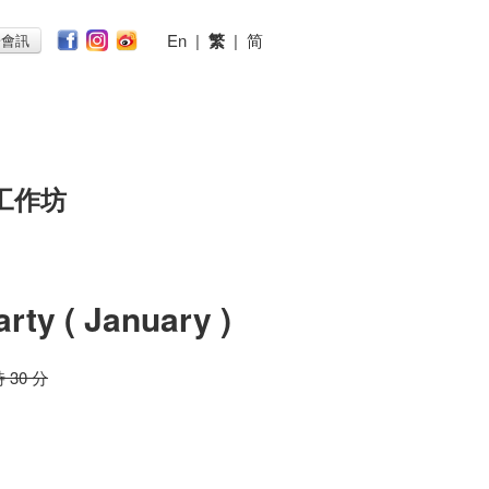
En
|
繁
|
简
子會訊
工作坊
rty ( January )
時 30 分