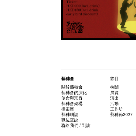
藝穗會
節目
關於藝穗會
拉闊
藝穗會的演化
展覽
使命與宗旨
演出
藝穗會架構
活動
檔案庫
工作坊
藝穗網誌
藝穗節2027
職位空缺
聯絡我們 / 到訪