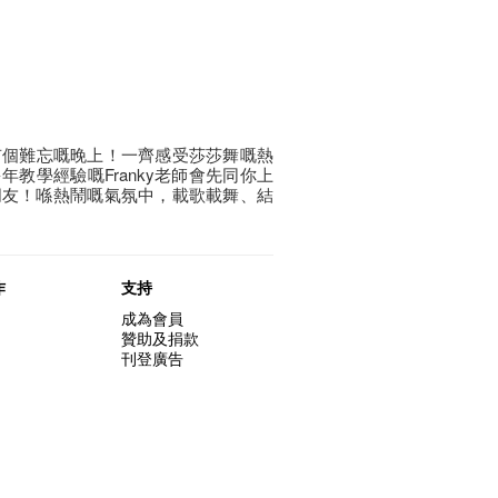
包保你有個難忘嘅晚上！一齊感受莎莎舞嘅熱
教學經驗嘅Franky老師會先同你上
朋友！喺熱鬧嘅氣氛中，載歌載舞、結
作
支持
成為會員
贊助及捐款
刊登廣告