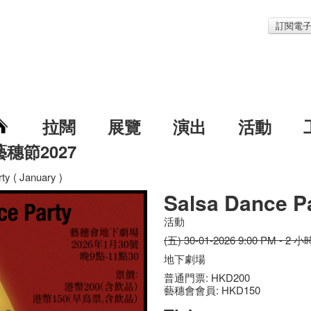
訂閱電
拉闊
展覽
演出
活動
藝穗節2027
ty ( January )
Salsa Dance Pa
活動
(五) 30-01-2026 9:00 PM - 2 小
地下劇場
普通門票: HKD200
藝穗會會員: HKD150