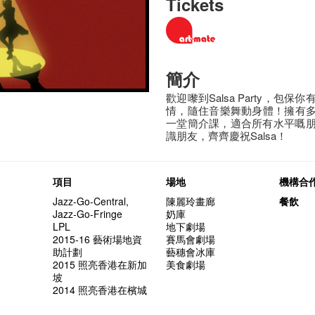
Tickets
簡介
歡迎嚟到Salsa Party，
情，隨住音樂舞動身體！擁有多年
一堂簡介課，適合所有水平嘅
識朋友，齊齊慶祝Salsa！
項目
場地
機構合
Jazz-Go-Central,
陳麗玲畫廊
餐飲
Jazz-Go-Fringe
奶庫
LPL
地下劇場
2015-16 藝術場地資
賽馬會劇場
助計劃
藝穗會冰庫
2015 照亮香港在新加
美食劇場
坡
2014 照亮香港在檳城