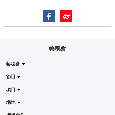
藝穗會
藝穗會
節目
關於藝穗會
項目
藝穗會的演化
拉闊
場地
使命與宗旨
展覽
Jazz-Go-Central, Jazz-Go-Fringe