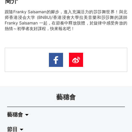
簡介
跟隨Franky Salsaman的腳步，進入充滿活力的莎莎舞世界！與北
师香港浸会大学 (BNBU)/香港浸會大學拉美音樂和莎莎舞的講師
Franky Salsaman 一起，在節奏中釋放肢體，於旋律中感受奔放的
熱情～初學者友好課程，快來報名吧！
藝穗會
藝穗會
節目
關於藝穗會