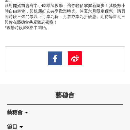
派對開始前會有半小時導師教學，讓你輕鬆掌握新舞步！其後數小
時自由舞會，與親朋好友共享歡樂時光。仲夏六月限定優惠：購買
同時段三張門票以上可享九折，月票亦享九折優惠。期待每星期三
與你在藝穗會共度難忘夜晚！
*教學時段於8點半開始。
藝穗會
藝穗會
節目
關於藝穗會